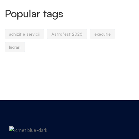
Popular tags
achizitie servicii
Astrofest 2026
executie
lucrari