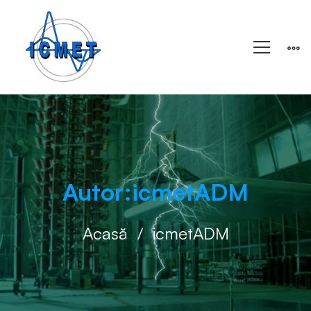
Autor:
icmetADM
Acasă
icmetADM