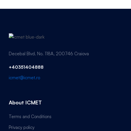
Decebal Blvd. No. 118A, 200746 Craiova
+40351404888
icmet@icmet.ro
About ICMET
Terms and Conditions
Privacy policy