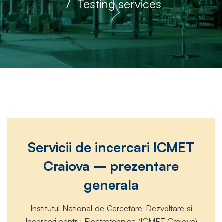
Testing services
Servicii
Servicii de incercari ICMET
de
Craiova – prezentare
generala
incercari
Institutul National de Cercetare-Dezvoltare si
Incercari pentru Electrotehnica (ICMET Craiova)