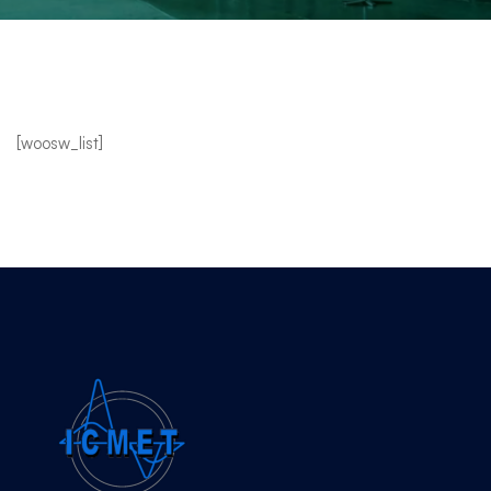
Listă
[woosw_list]
cu
preferințe