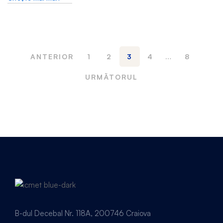
ANTERIOR
1
2
3
4
…
8
URMĂTORUL
B-dul Decebal Nr. 118A, 200746 Craiova